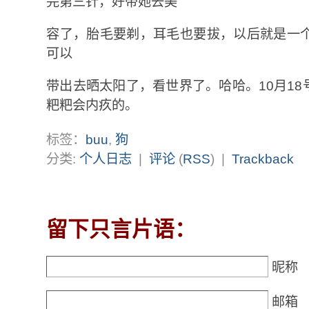
完第三针，好带她去美
容了，胎毛要剃，耳毛也要拔，以后就是一
可以
带出去晒太阳了，看世界了。哈哈。10月1
粑粑会内疚的。
标签：
buu
,
狗
分类:
个人日志
|
评论
(
RSS
) |
Trackback
留下只言片语：
昵称 
邮箱 