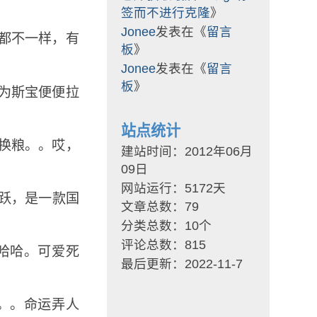
签而不进行克隆
》
Jonee
发表在《
留言
都不一样，有
板
》
Jonee
发表在《
留言
板
》
为斯宝便便拉
站点统计
换粮。。哎，
建站时间：2012年06月
09日
网站运行：5172天
跃，是一款国
文章总数：79
分类总数：10个
评论总数：815
哈哈。可爱死
最后更新：2022-11-7
。。命运弄人