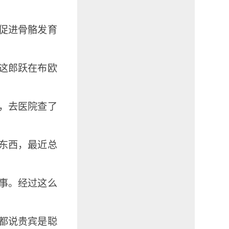
促进骨骼发育
过这郎跃在布欧
，去医院查了
东西，最近总
事。经过这么
都说贵宾是聪