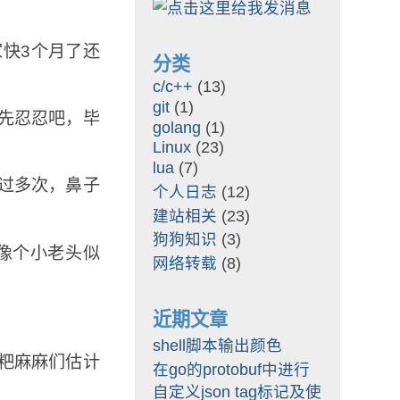
快3个月了还
分类
c/c++
(13)
git
(1)
先忍忍吧，毕
golang
(1)
Linux
(23)
lua
(7)
过多次，鼻子
个人日志
(12)
建站相关
(23)
狗狗知识
(3)
像个小老头似
网络转载
(8)
近期文章
shell脚本输出颜色
粑麻麻们估计
在go的protobuf中进行
自定义json tag标记及使