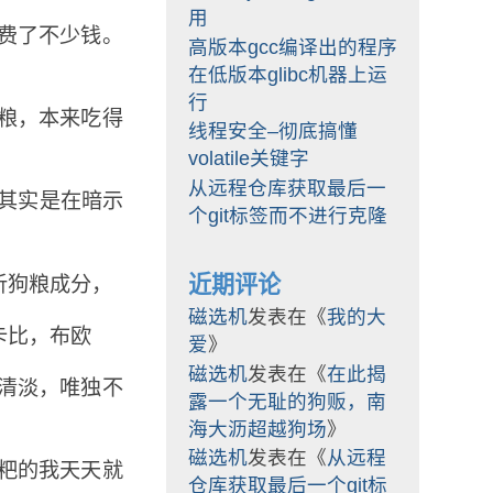
用
费了不少钱。
高版本gcc编译出的程序
在低版本glibc机器上运
行
粮，本来吃得
线程安全–彻底搞懂
volatile关键字
从远程仓库获取最后一
其实是在暗示
个git标签而不进行克隆
近期评论
析狗粮成分，
磁选机
发表在《
我的大
卡比，布欧
爱
》
磁选机
发表在《
在此揭
清淡，唯独不
露一个无耻的狗贩，南
海大沥超越狗场
》
磁选机
发表在《
从远程
粑的我天天就
仓库获取最后一个git标