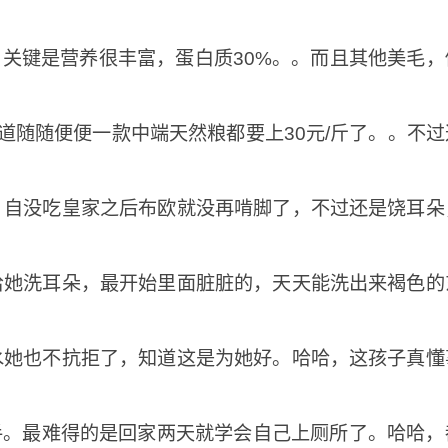
关键是营养很丰富，蛋白质30%。。而且其他美毛，
道随随便便一款中端天然粮都要上30元/斤了。。不
，自没吃皇家之后布欧就没再啃脚了，不过还是饶耳朵
给她洗耳朵，最开始里面脏脏的，天天能洗出来褐色的
水她也不抗拒了，知道这是为她好。哈哈，这孩子真懂
手。最难得的是回家两天就学会自己上厕所了。哈哈，