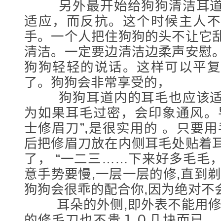
另外最开始给狗狗清洁耳道
适应，而反抗。这个时候主人不
手。一个人把住狗狗的头不让它
清洁。一定要边清洁边柔声安慰
狗狗轻轻的说话。这样可以平复
了。狗狗会非常享受的，
狗狗耳道内的耳毛也应该适
为如果耳毛过密，会印象通风。
士修眉刀”,是很实用的 。只要
后把修眉刀放在内侧耳毛处贴着
了， “一二三……下来好多毛毛
意手势要慢,一层一层的修,直到
狗狗会很乖的配合你,因为绝对不
耳朵的外侧,即外表不能用修眉
的修毛刀也不贵１０几块而已。