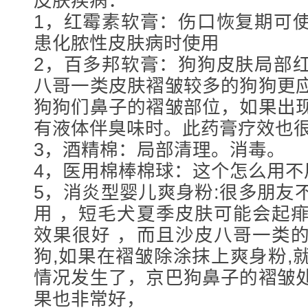
皮肤疾病：
1，红霉素软膏：伤口恢复期可
患化脓性皮肤病时使用
2，百多邦软膏：狗狗皮肤局部
八哥一类皮肤褶皱较多的狗狗更
狗狗们鼻子的褶皱部位，如果出
有液体伴臭味时。此药膏疗效也
3，酒精棉：局部清理。消毒。
4，医用棉棒棉球：这个怎么用不
5，消炎型婴儿爽身粉:很多朋友
用 ，短毛犬夏季皮肤可能会起
效果很好 ，而且沙皮八哥一类
狗,如果在褶皱除涂抹上爽身粉,
情况发生了，京巴狗鼻子的褶皱
果也非常好，