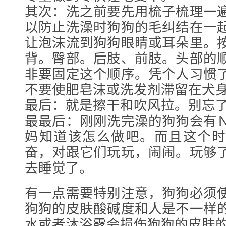
其次：洗之前要先用梳子梳理一
以防止洗澡时狗狗的毛纠结在一
让泡沫流到狗狗眼睛或耳朵里。
背。臀部。后肢、前肢。头部的
非要固定这个顺序。凭个人习惯
不要使肥皂沫或洗发剂滞留在犬
最后：就是擦干和吹风拉。别忘
最最后：刚刚洗完澡的狗狗会有
妈知道该怎么做吧。而且这个时
奋，对跟它们玩玩，闹闹。玩够
去睡觉了。
有一点需要特别注意，狗狗必须
狗狗的皮肤酸碱度和人是不一样
水或者沐浴露会损伤狗狗的皮肤