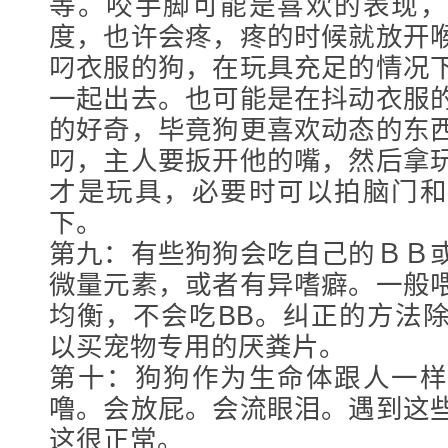
等。咬手脚可能是喜欢的表现，
度，也许会疼，疼的时候就放开
叼衣服的狗，在玩具充足的情况
一起出去。也可能是在抖动衣服
的好奇，毕竟狗更喜欢动态的东
叼，主人要扳开他的嘴，然后拿
才是玩具，必要时可以拍脑门和
下。
第九：有些狗狗会吃自己的ＢＢ
微量元素，或者有异嗜癖。一般
均衡，不会吃BB。纠正的方法
以买宠物专用的厌粪片。
第十：狗狗作为生命体跟人一样
噜。会放屁。会流眼泪。遇到这
这很正常。