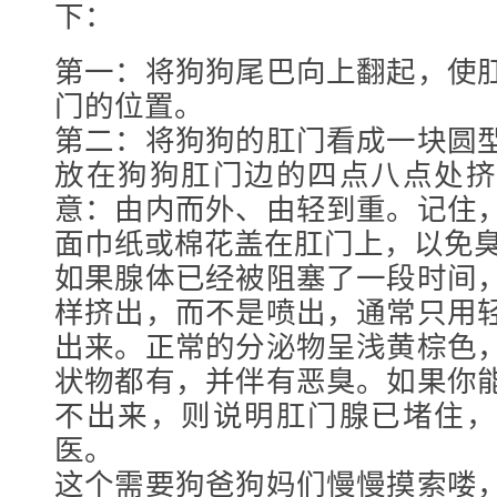
下：
第一：将狗狗尾巴向上翻起，使
门的位置。
第二：将狗狗的肛门看成一块圆
放在狗狗肛门边的四点八点处挤
意：由内而外、由轻到重。记住
面巾纸或棉花盖在肛门上，以免
如果腺体已经被阻塞了一段时间
样挤出，而不是喷出，通常只用
出来。正常的分泌物呈浅黄棕色
状物都有，并伴有恶臭。如果你
不出来，则说明肛门腺已堵住，
医。
这个需要狗爸狗妈们慢慢摸索喽