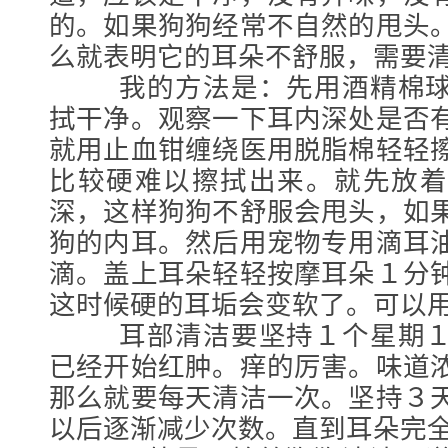
的。如果狗狗经常不自然的甩头
么就表明它的耳朵不舒服，需要
我的方法是：先用酒精棉球
拭干净。观察一下耳内深处是否
就用止血钳缠绕医用脱脂棉轻轻
比较硬难以擦拭出来。就先放着
深，这样狗狗不舒服会甩头，如
狗的内耳。然后用宠物专用滴耳
滴。盖上耳朵轻轻按摩耳朵１分
这时候硬的耳垢会变软了。可以
耳部清洁要坚持１个星期１
已经开始红肿。痒的厉害。味道
那么就要每天清洁一次。坚持３
以后逐渐减少次数。直到耳朵完